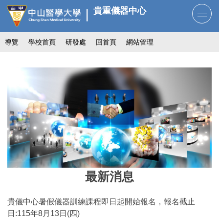
跳
貴重儀器中心
到
主
導覽
學校首頁
研發處
回首頁
網站管理
要
內
容
區
最新消息
貴儀中心暑假儀器訓練課程即日起開始報名，報名截止
日:115年8月13日(四)