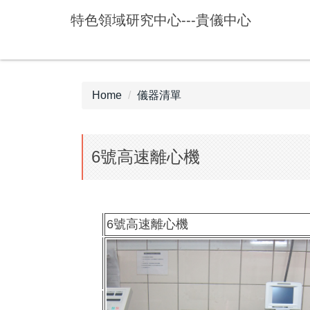
Jump
特色領域研究中心---貴儀中心
to
the
main
content
block
Home
儀器清單
6號高速離心機
6號高速離心機