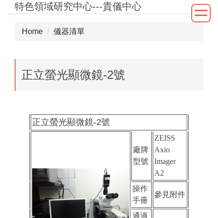
特色領域研究中心---貴儀中心
Jump
to
the
Home
儀器清單
main
content
block
正立螢光顯微鏡-2號
正立螢光顯微鏡-2號
ZEISS
廠牌
Axio
型號
Imager
A2
操作
參見附件
手冊
通過