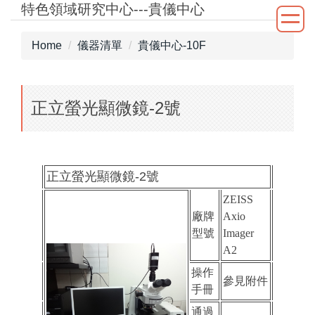
特色領域研究中心---貴儀中心
Jump
to
the
Home
儀器清單
貴儀中心-10F
main
content
block
正立螢光顯微鏡-2號
正立螢光顯微鏡-2號
ZEISS
廠牌
Axio
型號
Imager
A2
操作
參見附件
手冊
通過