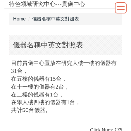
特色領域研究中心---貴儀中心
Jump
to
the
Home
儀器名稱中英文對照表
main
content
block
儀器名稱中英文對照表
目前貴儀中心置放在研究大樓十樓的儀器有
31
台，
在五樓的儀器有
15
台，
在十一
樓的儀器有2
台，
在二
樓的儀器有1
台，
在學人樓四樓
的儀器有1
台，
共計
50
台儀器。
Click Num:
178